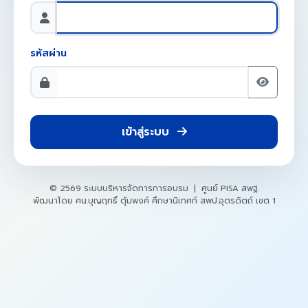
รหัสผ่าน
เข้าสู่ระบบ
© 2569 ระบบบริหารจัดการการอบรม | ศูนย์ PISA สพฐ.
พัฒนาโดย ศน.บุญฤทธิ์ ตุ้มพงค์ ศึกษานิเทศก์ สพป.อุตรดิตถ์ เขต 1